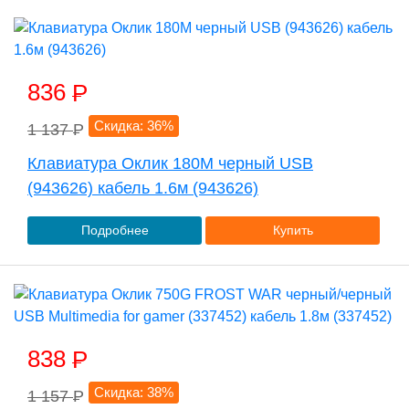
836
P
Скидка: 36%
1 137
P
Клавиатура Оклик 180M черный USB
(943626) кабель 1.6м (943626)
Подробнее
Купить
838
P
Скидка: 38%
1 157
P