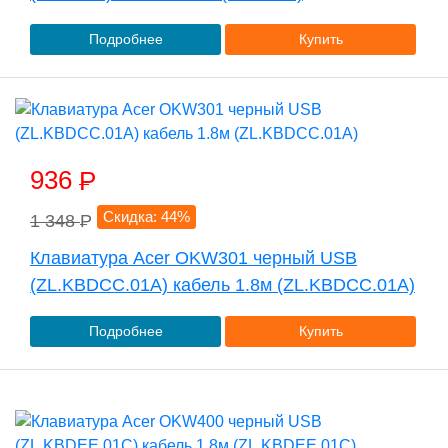
Подробнее
Купить
936
P
Скидка: 44%
1 348
P
Клавиатура Acer OKW301 черный USB
(ZL.KBDCC.01A) кабель 1.8м (ZL.KBDCC.01A)
Подробнее
Купить