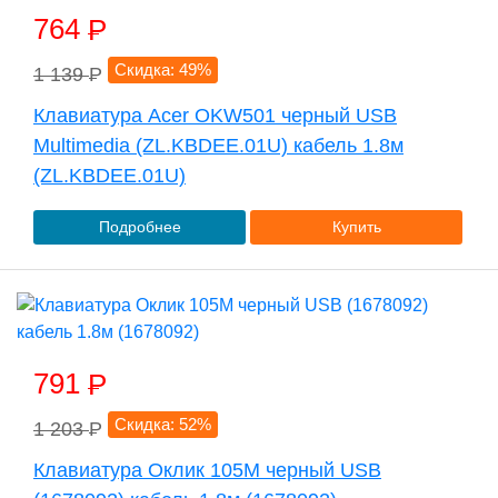
764
P
Скидка: 49%
1 139
P
Клавиатура Acer OKW501 черный USB
Multimedia (ZL.KBDEE.01U) кабель 1.8м
(ZL.KBDEE.01U)
Подробнее
Купить
791
P
Скидка: 52%
1 203
P
Клавиатура Оклик 105M черный USB