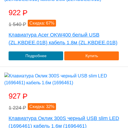
922
P
Скидка: 67%
1 540
P
Клавиатура Acer OKW400 белый USB
(ZL.KBDEE.01B) кабель 1.8м (ZL.KBDEE.01B)
Подробнее
Купить
927
P
Скидка: 32%
1 224
P
Клавиатура Оклик 300S черный USB slim LED
(1696461) кабель 1.6м (1696461)