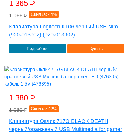
1 365
P
Скидка: 44%
1 966
P
Клавиатура Logitech K106 черный USB slim
(920-013902) (920-013902)
Подробнее
Купить
1 380
P
Скидка: 42%
1 960
P
Клавиатура Оклик 717G BLACK DEATH
черный/оранжевый USB Multimedia for gamer