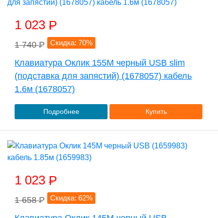
1 023
P
Скидка: 70%
1 740
P
Клавиатура Оклик 155M черный USB slim
(подставка для запястий) (1678057) кабель
1.6м (1678057)
Подробнее
Купить
1 023
P
Скидка: 62%
1 658
P