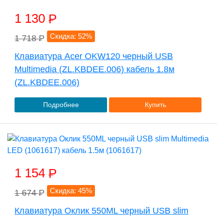
1 130
P
Скидка: 52%
1 718
P
Клавиатура Acer OKW120 черный USB
Multimedia (ZL.KBDEE.006) кабель 1.8м
(ZL.KBDEE.006)
Подробнее
Купить
1 154
P
Скидка: 45%
1 674
P
Клавиатура Оклик 550ML черный USB slim