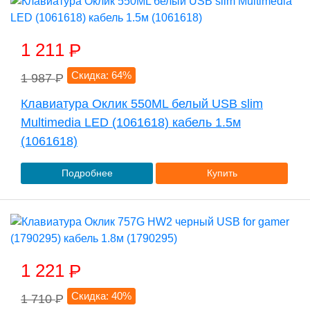
1 211
P
Скидка: 64%
1 987
P
Клавиатура Оклик 550ML белый USB slim
Multimedia LED (1061618) кабель 1.5м
(1061618)
Подробнее
Купить
1 221
P
Скидка: 40%
1 710
P