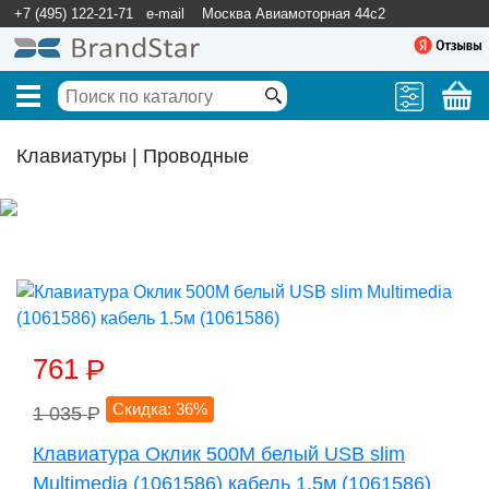
+7 (495) 122-21-71
e-mail
Москва Авиамоторная 44с2
Клавиатуры | Проводные
761
P
Скидка: 36%
1 035
P
Клавиатура Оклик 500M белый USB slim
Multimedia (1061586) кабель 1.5м (1061586)