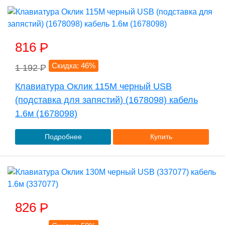
816
P
Скидка: 46%
1 192
P
Клавиатура Оклик 115M черный USB
(подставка для запястий) (1678098) кабель
1.6м (1678098)
Подробнее
Купить
826
P