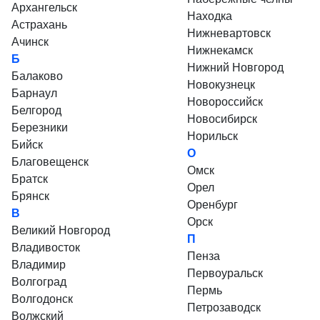
Архангельск
Находка
Астрахань
Нижневартовск
Ачинск
Нижнекамск
Б
Нижний Новгород
Балаково
Новокузнецк
Барнаул
Новороссийск
Белгород
Новосибирск
Березники
Норильск
Бийск
О
Благовещенск
Омск
Братск
Орел
Брянск
Оренбург
В
Орск
Великий Новгород
П
Владивосток
Пенза
Владимир
Первоуральск
Волгоград
Пермь
Волгодонск
Петрозаводск
Волжский