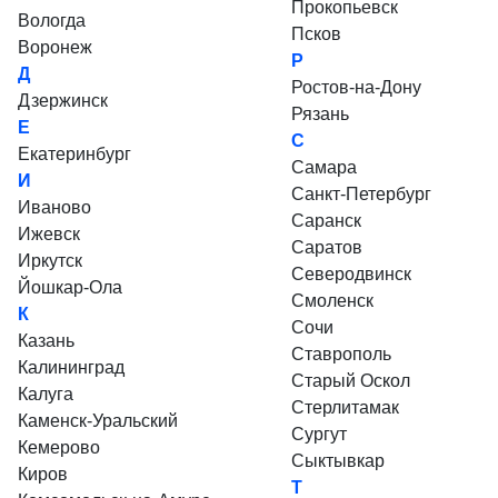
Прокопьевск
Вологда
Псков
Воронеж
Р
Д
Ростов-на-Дону
Дзержинск
Рязань
Е
С
Екатеринбург
Самара
И
Санкт-Петербург
Иваново
Саранск
Ижевск
Саратов
Иркутск
Северодвинск
Йошкар-Ола
Смоленск
К
Сочи
Казань
Ставрополь
Калининград
Старый Оскол
Калуга
Стерлитамак
Каменск-Уральский
Сургут
Кемерово
Сыктывкар
Киров
Т