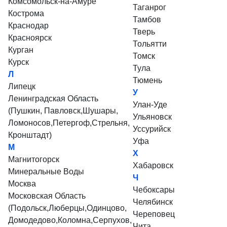
Комсомольск-на-Амуре
Таганрог
Кострома
Тамбов
Краснодар
Тверь
Красноярск
Тольятти
Курган
Томск
Курск
Тула
Л
Тюмень
Липецк
У
Ленинградская Область
Улан-Уде
(Пушкин, Павловск,Шушары,
Ульяновск
Ломоносов,Петергоф,Стрельня,
Уссурийск
Кронштадт)
Уфа
М
Х
Магнитогорск
Хабаровск
Минеральные Воды
Ч
Москва
Чебоксары
Московская Область
Челябинск
(Подольск,Люберцы,Одинцово,
Череповец
Домодедово,Коломна,Серпухов,
Чита