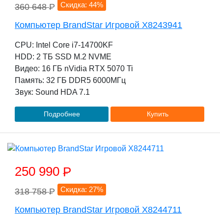
Скидка: 44%
360 648
P
Компьютер BrandStar Игровой X8243941
CPU: Intel Core i7-14700KF
HDD: 2 TБ SSD M.2 NVME
Видео: 16 ГБ nVidia RTX 5070 Ti
Память: 32 ГБ DDR5 6000МГц
Звук: Sound HDA 7.1
Подробнее
Купить
250 990
P
Скидка: 27%
318 758
P
Компьютер BrandStar Игровой X8244711