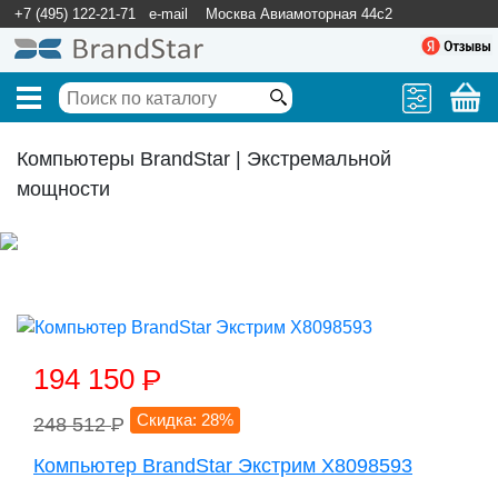
+7 (495) 122-21-71
e-mail
Москва Авиамоторная 44с2
Компьютеры BrandStar | Экстремальной
мощности
194 150
P
Скидка: 28%
248 512
P
Компьютер BrandStar Экстрим X8098593