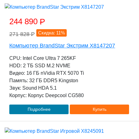
244 890
P
Скидка: 11%
271 828
P
Компьютер BrandStar Экстрим X8147207
CPU: Intel Core Ultra 7 265KF
HDD: 2 TБ SSD M.2 NVME
Видео: 16 ГБ nVidia RTX 5070 Ti
Память: 32 ГБ DDR5 Kingston
Звук: Sound HDA 5.1
Корпус: Корпус Deepcool CG580
Подробнее
Купить