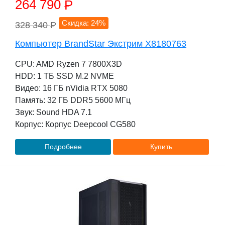
264 790
P
Скидка: 24%
328 340
P
Компьютер BrandStar Экстрим X8180763
CPU: AMD Ryzen 7 7800X3D
HDD: 1 TБ SSD M.2 NVME
Видео: 16 ГБ nVidia RTX 5080
Память: 32 ГБ DDR5 5600 МГц
Звук: Sound HDA 7.1
Корпус: Корпус Deepcool CG580
Подробнее
Купить