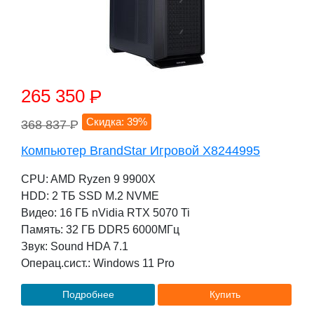
265 350
P
Скидка: 39%
368 837
P
Компьютер BrandStar Игровой X8244995
CPU: AMD Ryzen 9 9900X
HDD: 2 TБ SSD M.2 NVME
Видео: 16 ГБ nVidia RTX 5070 Ti
Память: 32 ГБ DDR5 6000МГц
Звук: Sound HDA 7.1
Операц.сист.: Windows 11 Pro
Подробнее
Купить