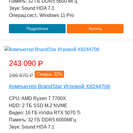
Память: 32 ГБ DDR5 5600 МГц
Звук: Sound HDA 7.1
Операц.сист.: Windows 11 Pro
Подробнее
Купить
243 090
P
Скидка: 22%
296 570
P
Компьютер BrandStar Игровой X8244706
CPU: AMD Ryzen 7 7700X
HDD: 2 TБ SSD M.2 NVME
Видео: 16 ГБ nVidia RTX 5070 Ti
Память: 32 ГБ DDR5 6000МГц
Звук: Sound HDA 7.1