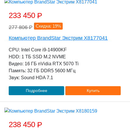
233 450
P
Скидка: 19%
277 806
P
Компьютер BrandStar Экстрим X8177041
CPU: Intel Core i9-14900KF
HDD: 1 TБ SSD M.2 NVME
Видео: 16 ГБ nVidia RTX 5070 Ti
Память: 32 ГБ DDR5 5600 МГц
Звук: Sound HDA 7.1
Подробнее
Купить
238 450
P