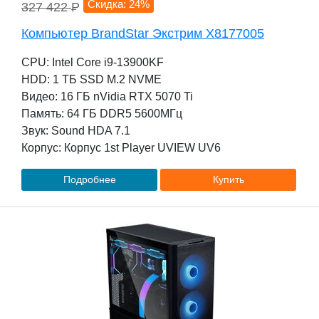
Скидка: 24%
327 422
P
Компьютер BrandStar Экстрим X8177005
CPU: Intel Core i9-13900KF
HDD: 1 TБ SSD M.2 NVME
Видео: 16 ГБ nVidia RTX 5070 Ti
Память: 64 ГБ DDR5 5600МГц
Звук: Sound HDA 7.1
Корпус: Корпус 1st Player UVIEW UV6
Подробнее
Купить