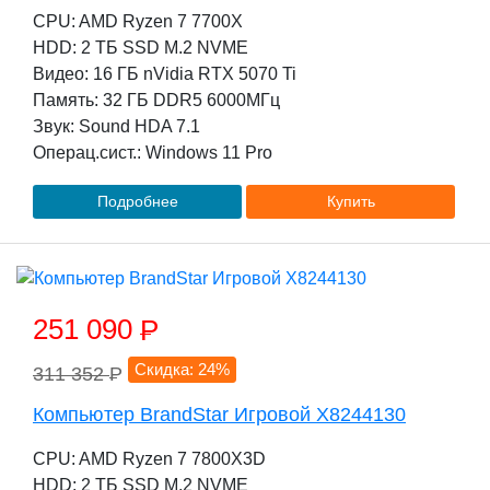
CPU: AMD Ryzen 7 7700X
HDD: 2 TБ SSD M.2 NVME
Видео: 16 ГБ nVidia RTX 5070 Ti
Память: 32 ГБ DDR5 6000МГц
Звук: Sound HDA 7.1
Операц.сист.: Windows 11 Pro
Подробнее
Купить
251 090
P
Скидка: 24%
311 352
P
Компьютер BrandStar Игровой X8244130
CPU: AMD Ryzen 7 7800X3D
HDD: 2 TБ SSD M.2 NVME