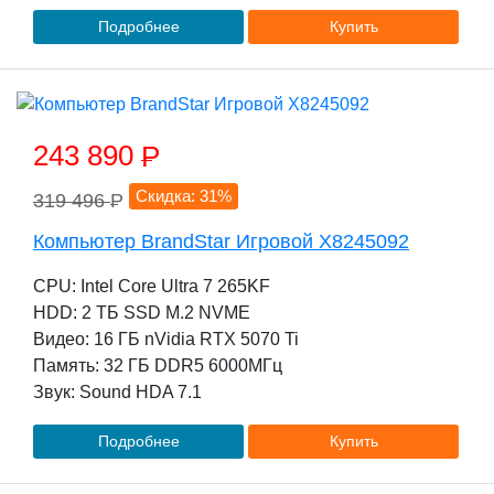
Подробнее
Купить
243 890
P
Скидка: 31%
319 496
P
Компьютер BrandStar Игровой X8245092
CPU: Intel Core Ultra 7 265KF
HDD: 2 TБ SSD M.2 NVME
Видео: 16 ГБ nVidia RTX 5070 Ti
Память: 32 ГБ DDR5 6000МГц
Звук: Sound HDA 7.1
Подробнее
Купить