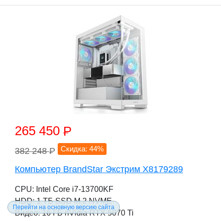
265 450
P
Скидка: 44%
382 248
P
Компьютер BrandStar Экстрим X8179289
CPU: Intel Core i7-13700KF
HDD: 1 TБ SSD M.2 NVME
Перейти на основную версию сайта
Видео: 16 ГБ nVidia RTX 5070 Ti