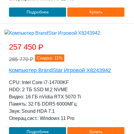
Подробнее
Купить
257 450
P
Скидка: 11%
285 770
P
Компьютер BrandStar Игровой X8243942
CPU: Intel Core i7-14700KF
HDD: 2 TБ SSD M.2 NVME
Видео: 16 ГБ nVidia RTX 5070 Ti
Память: 32 ГБ DDR5 6000МГц
Звук: Sound HDA 7.1
Операц.сист.: Windows 11 Pro
Подробнее
Купить