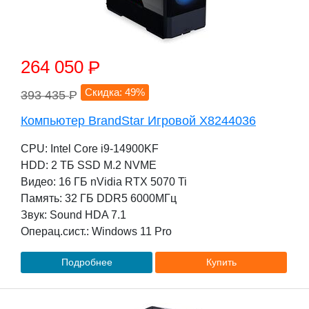
264 050
P
Скидка: 49%
393 435
P
Компьютер BrandStar Игровой X8244036
CPU: Intel Core i9-14900KF
HDD: 2 TБ SSD M.2 NVME
Видео: 16 ГБ nVidia RTX 5070 Ti
Память: 32 ГБ DDR5 6000МГц
Звук: Sound HDA 7.1
Операц.сист.: Windows 11 Pro
Подробнее
Купить