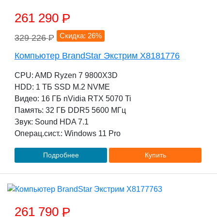
261 290
P
Скидка: 26%
329 226
P
Компьютер BrandStar Экстрим X8181776
CPU: AMD Ryzen 7 9800X3D
HDD: 1 TБ SSD M.2 NVME
Видео: 16 ГБ nVidia RTX 5070 Ti
Память: 32 ГБ DDR5 5600 МГц
Звук: Sound HDA 7.1
Операц.сист.: Windows 11 Pro
Подробнее
Купить
261 790
P