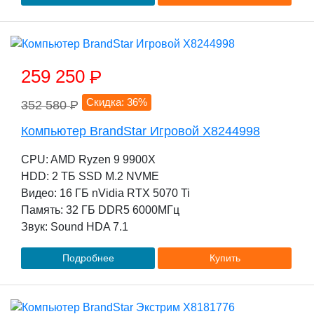
259 250
P
Скидка: 36%
352 580
P
Компьютер BrandStar Игровой X8244998
CPU: AMD Ryzen 9 9900X
HDD: 2 TБ SSD M.2 NVME
Видео: 16 ГБ nVidia RTX 5070 Ti
Память: 32 ГБ DDR5 6000МГц
Звук: Sound HDA 7.1
Подробнее
Купить