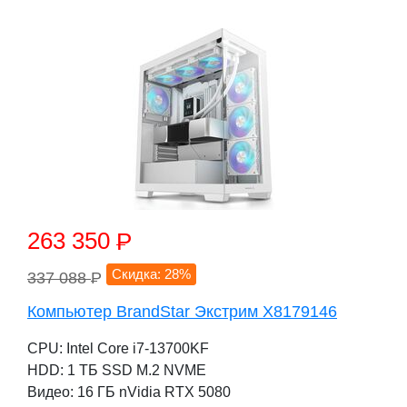
263 350
P
Скидка: 28%
337 088
P
Компьютер BrandStar Экстрим X8179146
CPU: Intel Core i7-13700KF
HDD: 1 TБ SSD M.2 NVME
Видео: 16 ГБ nVidia RTX 5080