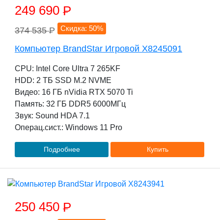
249 690
P
Скидка: 50%
374 535
P
Компьютер BrandStar Игровой X8245091
CPU: Intel Core Ultra 7 265KF
HDD: 2 TБ SSD M.2 NVME
Видео: 16 ГБ nVidia RTX 5070 Ti
Память: 32 ГБ DDR5 6000МГц
Звук: Sound HDA 7.1
Операц.сист.: Windows 11 Pro
Подробнее
Купить
250 450
P