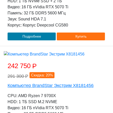
HDD: 1 TБ NVMe SSD + 2 TБ
Видео: 16 ГБ nVidia RTX 5070 Ti
Память: 32 ГБ DDR5 5600 МГц
Звук: Sound HDA 7.1
Корпус: Корпус Deepcool CG580
Подробнее
Купить
242 750
P
Скидка: 20%
291 300
P
Компьютер BrandStar Экстрим X8181456
CPU: AMD Ryzen 7 9700X
HDD: 1 TБ SSD M.2 NVME
Видео: 16 ГБ nVidia RTX 5070 Ti