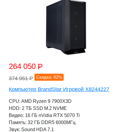
264 050
P
Скидка: 42%
374 951
P
Компьютер BrandStar Игровой X8244227
CPU: AMD Ryzen 9 7900X3D
HDD: 2 TБ SSD M.2 NVME
Видео: 16 ГБ nVidia RTX 5070 Ti
Память: 32 ГБ DDR5 6000МГц
Звук: Sound HDA 7.1