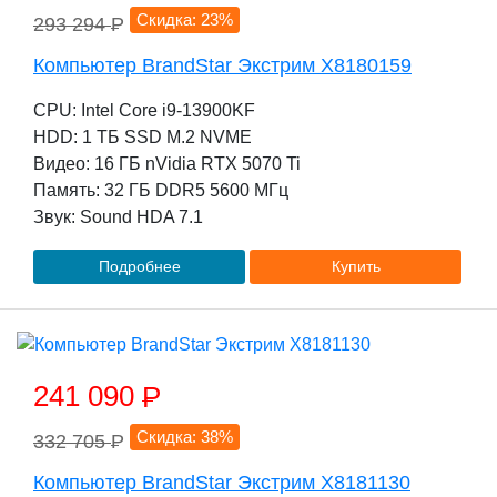
Скидка: 23%
293 294
P
Компьютер BrandStar Экстрим X8180159
CPU: Intel Core i9-13900KF
HDD: 1 TБ SSD M.2 NVME
Видео: 16 ГБ nVidia RTX 5070 Ti
Память: 32 ГБ DDR5 5600 МГц
Звук: Sound HDA 7.1
Подробнее
Купить
241 090
P
Скидка: 38%
332 705
P
Компьютер BrandStar Экстрим X8181130