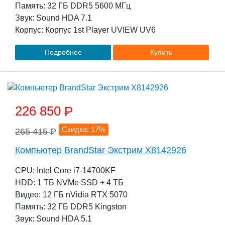
Память: 32 ГБ DDR5 5600 МГц
Звук: Sound HDA 7.1
Корпус: Корпус 1st Player UVIEW UV6
Подробнее
Купить
226 850
P
Скидка: 17%
265 415
P
Компьютер BrandStar Экстрим X8142926
CPU: Intel Core i7-14700KF
HDD: 1 TБ NVMe SSD + 4 TБ
Видео: 12 ГБ nVidia RTX 5070
Память: 32 ГБ DDR5 Kingston
Звук: Sound HDA 5.1